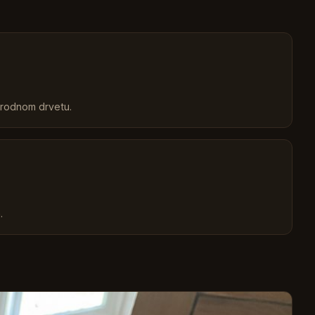
rirodnom drvetu.
.