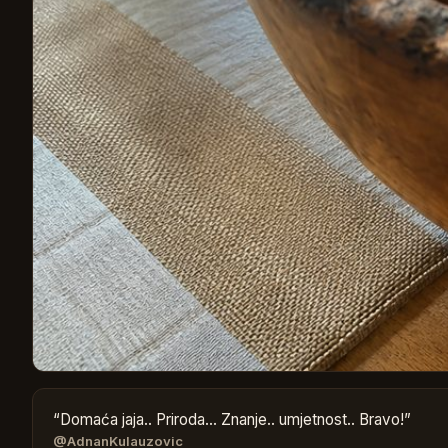
“
Domaća jaja.. Priroda... Znanje.. umjetnost.. Bravo!
”
@AdnanKulauzovic