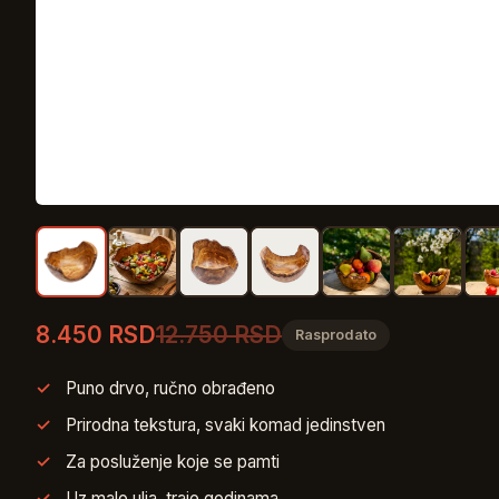
8.450 RSD
12.750 RSD
Rasprodato
Puno drvo, ručno obrađeno
Prirodna tekstura, svaki komad jedinstven
Za posluženje koje se pamti
Uz malo ulja, traje godinama