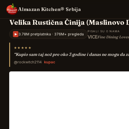
Almazan Kitchen® Srbija
Velika Rustična Činija (Maslinovo 
PISALI SU O NAMA
▶
3.78M pretplatnika · 376M+ pregleda
VICE
Fine Dining Love
★★★★★
“
Kupio sam taj nož pre oko 3 godine i danas ne mogu da z
@rockwitch2114
kupac