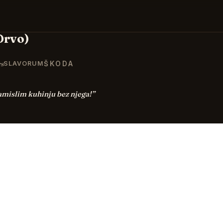
Drvo)
rs
ŠKODA
SLAVORUM
amislim kuhinju bez njega!
”