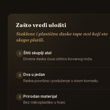
Zašto vredi uložiti
Staklene i plastične daske tupe nož koji ste
skupo platili.
Štiti skuplji alat
1
Drvena daska čuva oštricu kovanog noža.
Dva u jedan
2
Radna površina i posluženje u istom komadu.
Prirodan materijal
3
Bez mikroplastike u hrani.