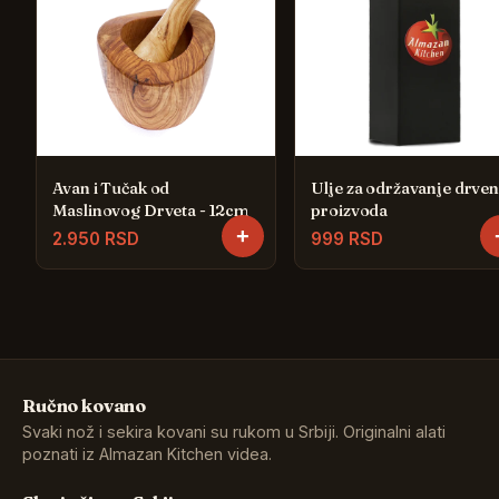
Avan i Tučak od
Ulje za održavanje drven
Maslinovog Drveta - 12cm
proizvoda
+
2.950 RSD
999 RSD
Ručno kovano
Svaki nož i sekira kovani su rukom u Srbiji. Originalni alati
poznati iz Almazan Kitchen videa.