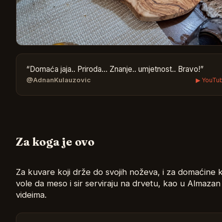
“
Domaća jaja.. Priroda... Znanje.. umjetnost.. Bravo!
”
@AdnanKulauzovic
▶ YouTu
Za koga je ovo
Za kuvare koji drže do svojih noževa, i za domaćine k
vole da meso i sir serviraju na drvetu, kao u Almazan
videima.