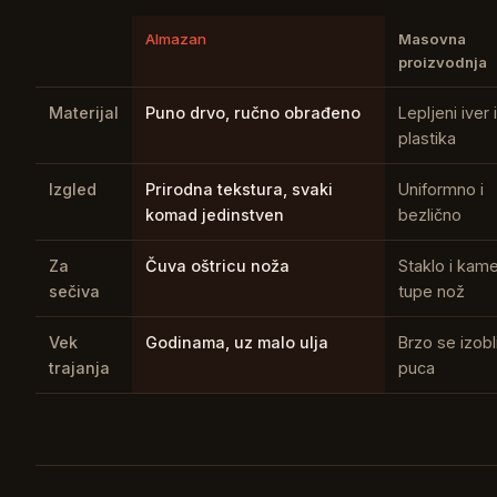
Almazan
Masovna
proizvodnja
Materijal
Puno drvo, ručno obrađeno
Lepljeni iver i
plastika
Izgled
Prirodna tekstura, svaki
Uniformno i
komad jedinstven
bezlično
Za
Čuva oštricu noža
Staklo i kam
sečiva
tupe nož
Vek
Godinama, uz malo ulja
Brzo se izobli
trajanja
puca