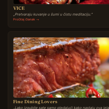
VICE
„
Pretvaraju kuvanje u šumi u čistu meditaciju.
”
Pročitaj članak →
Fine Dining Lovers
„
Lako izgubite sate samo gledajući kako nastaju ova jela