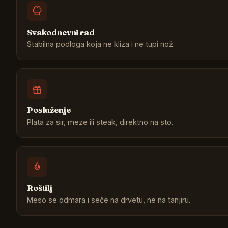
Svakodnevni rad
Stabilna podloga koja ne kliza i ne tupi nož.
Posluženje
Plata za sir, meze ili steak, direktno na sto.
Roštilj
Meso se odmara i seče na drvetu, ne na tanjiru.