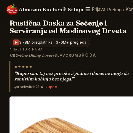
☰
Almazan Kitchen® Srbija
Prijava
Ko
Pretraga
Rustična Daska za Sečenje i
Serviranje od Maslinovog Drveta
▶
3.78M pretplatnika · 376M+ pregleda
PISALI SU O NAMA
VICE
Fine Dining Lovers
ŠKODA
SLAVORUM
★★★★★
“
Kupio sam taj nož pre oko 3 godine i danas ne mogu da
zamislim kuhinju bez njega!
”
@rockwitch2114
kupac