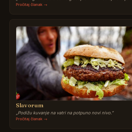
Pročitaj članak →
Slavorum
„
Podižu kuvanje na vatri na potpuno novi nivo.
”
Pročitaj članak →