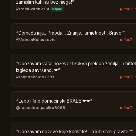
zamislim kuhinju bez njega!
”
@rockwitch2114
▶ YouTu
kupac
“
Domaća jaja.. Priroda... Znanje.. umjetnost.. Bravo!
”
@AdnanKulauzovic
▶ YouTu
“
Obožavam vaše noževe! I kakva prelepa zemlja… i bifte
izgleda savršeno. ❤
”
@anndebaldo7381
▶ YouTu
“
Lepo i fino domaćinski BRALE ❤❤
”
@rasaeldonpaciko8068
▶ YouTu
“
Obožavam noževe koje koristite! Da li ih sami pravite?
”