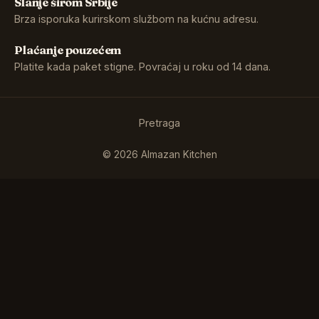
Slanje širom Srbije
Brza isporuka kurirskom službom na kućnu adresu.
Plaćanje pouzećem
Platite kada paket stigne. Povraćaj u roku od 14 dana.
Pretraga
©
2026
Almazan Kitchen