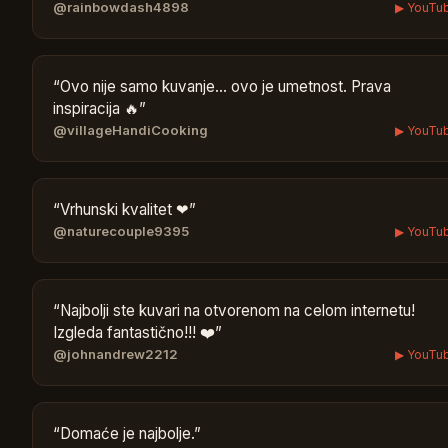
@rainbowdash4898
▶ YouTu
“
Ovo nije samo kuvanje… ovo je umetnost. Prava
inspiracija 🔥
”
@villageHandiCooking
▶ YouTu
“
Vrhunski kvalitet ❤
”
@naturecouple9395
▶ YouTu
“
Najbolji ste kuvari na otvorenom na celom internetu!
Izgleda fantastično!!! ❤️
”
@johnandrew2212
▶ YouTu
“
Domaće je najbolje.
”