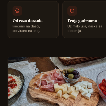
Od reza do stola
Traje godinama
Isečeno na dasci,
Uz malo ulja, daska za
servirano na istoj.
deceniju.