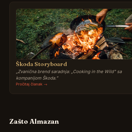
Škoda Storyboard
„
Zvanična brend saradnja: „Cooking in the Wild" sa
kompanijom Škoda.
”
Pročitaj članak →
Zašto Almazan