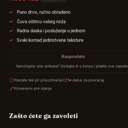
Puno drvo, ručno obrađeno
Čuva oštricu vašeg noža
Radna daska i posluženje u jednom
Svaki komad jedinstvene teksture
Rasprodato
Naručujete više artikala? Dodajte ih u korpu i platite sve zajedn
Plaćate tek pri preuzimanju
14 dana za povraćaj
Provereno pre slanja
Zašto ćete ga zavoleti