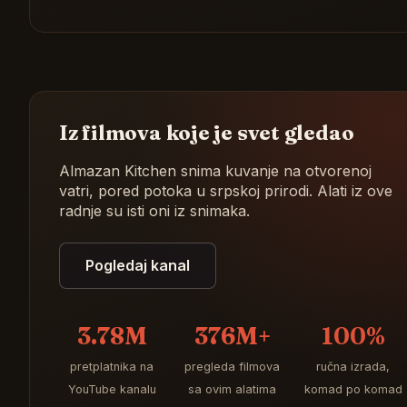
Iz filmova koje je svet gledao
Almazan Kitchen snima kuvanje na otvorenoj
vatri, pored potoka u srpskoj prirodi. Alati iz ove
radnje su isti oni iz snimaka.
Pogledaj kanal
3.78M
376M+
100%
pretplatnika na
pregleda filmova
ručna izrada,
YouTube kanalu
sa ovim alatima
komad po komad