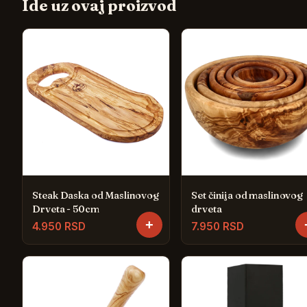
Ide uz ovaj proizvod
Steak Daska od Maslinovog
Set činija od maslinovog
Drveta - 50cm
drveta
+
4.950 RSD
7.950 RSD