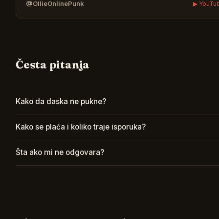
@OllieOnlinePunk
▶ YouTu
Česta pitanja
Kako da daska ne pukne?
Kako se plaća i koliko traje isporuka?
Šta ako mi ne odgovara?