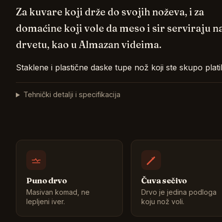
Za kuvare koji drže do svojih noževa, i za
domaćine koji vole da meso i sir serviraju n
drvetu, kao u Almazan videima.
Staklene i plastične daske tupe nož koji ste skupo platil
Tehnički detalji i specifikacija
Puno drvo
Čuva sečivo
Masivan komad, ne
Drvo je jedina podloga
lepljeni iver.
koju nož voli.