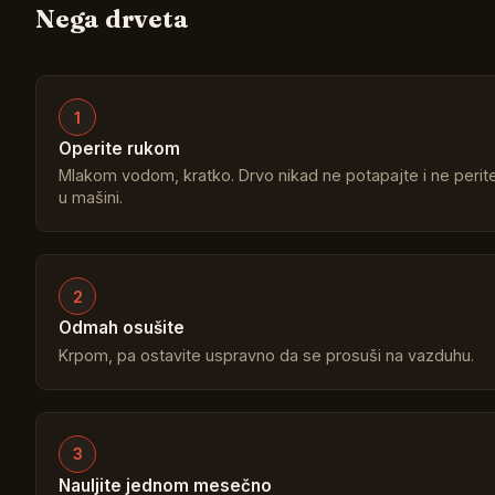
Nega drveta
1
Operite rukom
Mlakom vodom, kratko. Drvo nikad ne potapajte i ne perit
u mašini.
2
Odmah osušite
Krpom, pa ostavite uspravno da se prosuši na vazduhu.
3
Nauljite jednom mesečno