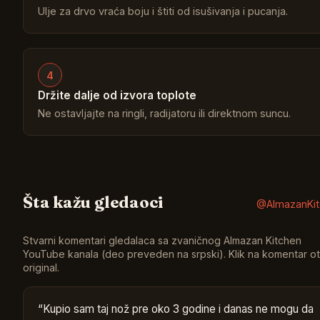
Ulje za drvo vraća boju i štiti od isušivanja i pucanja.
4
Držite dalje od izvora toplote
Ne ostavljajte na ringli, radijatoru ili direktnom suncu.
Šta kažu gledaoci
@AlmazanKit
Stvarni komentari gledalaca sa zvaničnog Almazan Kitchen
YouTube kanala (deo preveden na srpski). Klik na komentar o
original.
“
Kupio sam taj nož pre oko 3 godine i danas ne mogu da