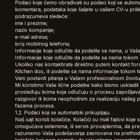
Podaci koje ćemo obrađivati su podaci koji se automats
komentara, podataka koje šaljete u vašem CV-u pril
podrazumeva sledeće:
ime i prezime;
naziv kompanije;
e-mail adresa;
broj mobilnog telefona;
Informacije koje odlučite da podelite sa nama, u Va
Informacije koje odlučite da podelite sa nama tokom
Ukoliko nas kontaktirate direktno putem kontakt for
Kitchen doo, ili podelite sa nama informacije toko
Vam postaviti pitanja o Vašem profesionalnom životu
Mi koristimo Vaše lične podatke kako bismo uskladili
prosleđuju licima koja odlučuju o procesu zapošljav
razgovor ili licima neophodnim za realizaciju naše
fazama procesa.
1.2. Podaci koji se automatski prikupljaju.
Naš sajt koristi kolačiće. Kolačići su mali fajlovi koj
omogućava sistemima, ili servis provajderima, da pr
razumemo Vaša podešavanja zasnovana na prethodnoj 