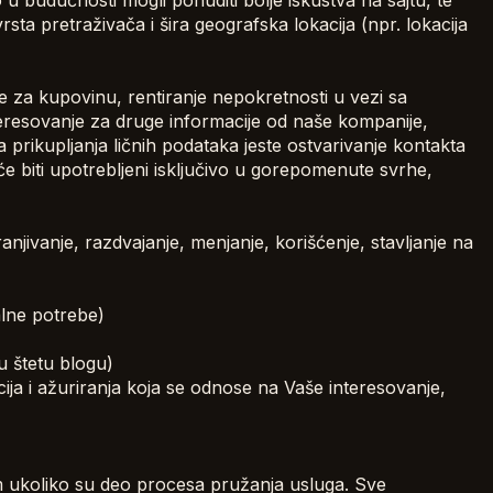
 budućnosti mogli ponuditi bolje iskustva na sajtu, te
vrsta pretraživača i šira geografska lokacija (npr. lokacija
je za kupovinu, rentiranje nepokretnosti u vezi sa
teresovanje za druge informacije od naše kompanije,
a prikupljanja ličnih podataka jeste ostvarivanje kontakta
e biti upotrebljeni isključivo u gorepomenute svrhe,
anjivanje, razdvajanje, menjanje, korišćenje, stavljanje na
lne potrebe)
u štetu blogu)
ija i ažuriranja koja se odnose na Vaše interesovanje,
im ukoliko su deo procesa pružanja usluga. Sve