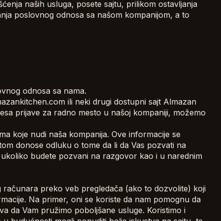
šćenja naših usluga, posete sajtu, prilikom ostavljanja
ivanja poslovnog odnosa sa našom kompanijom, a to
slovnog odnosa sa nama.
azankitchen.com ili neki drugi dostupni sajt Almazan
cesa prijave za radno mesto u našoj kompaniji, možemo
jama koje nudi naša kompanija. Ove informacije se
otom donose odluku o tome da li da Vas pozvati na
s ukoliko budete pozvani na razgovor kao i u narednim
ašeg računara preko veb pregledača (ako to dozvolite) koji
ormacije. Na primer, oni se koriste da nam pomognu da
va da Vam pružimo poboljšane usluge. Koristimo i