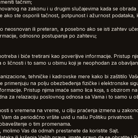
meniti tačnim;
asnovanog na zakonu i u drugim slučajevima kada se obrada
 ako ste osporili tačnost, potpunost i ažurnost podataka, 
no neosnovan ili preteran, a posebno ako se isti zahtev uče
formacije, odnosno postupanja po zahtevu;
 potreba i biće tretirani kao poverljive informacije. Pristup 
o ličnosti i to samo u obimu koji je neophodan za obavljanj
nizacione, tehničke i kadrovske mere kako bi zaštitilo Va
 se primenjuju na polju obezbeđenja fizičke i elektronske sig
e informacije. Pristup njima imaće samo lica koja, s obzirom n
hodna za relazaciju poslovnog odnosa sa Vama i to samo u ob
sti s vremena na vreme, u cilju praćenja izmena u zakonod
am da periodično vršite uvid u našu Politiku privatnosti.
obaveštenje o tim promenama.
i, molimo Vas da odmah prestanete da koristite Sajt.
taka ili kršenja Vaših prava, imate pravo da se obratite i P