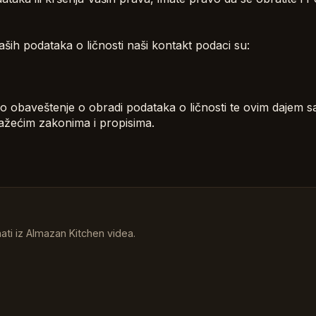
aših podataka o ličnosti naši kontakt podaci su:
o obaveštenje o obradi podataka o ličnosti te ovim dajem 
važećim zakonima i propisima.
nati iz Almazan Kitchen videa.