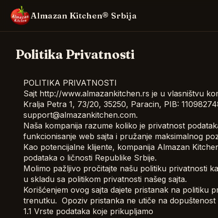
Almazan Kitchen® Srbija
Politika Privatnosti
POLITIKA PRIVATNOSTI
Sajt http://www.almazankitchen.rs je u vlasništvu k
Kralja Petra 1, 73/20, 35250, Paracin, PIB: 1109827
support@almazankitchen.com.
Naša kompanija razume koliko je privatnost podataka
funkcionisanje web sajta i pružanje maksimalnog pozi
Kao potencijalne klijente, kompanija Almazan Kitchen 
podataka o ličnosti Republike Srbije.
Molimo pažljivo pročitajte našu politiku privatnosti 
u skladu sa politikom privatnosti našeg sajta.
Korišćenjem ovog sajta dajete pristanak na politiku p
trenutku. Opoziv pristanka ne utiče na dopuštenost
1.1 Vrste podataka koje prikupljamo