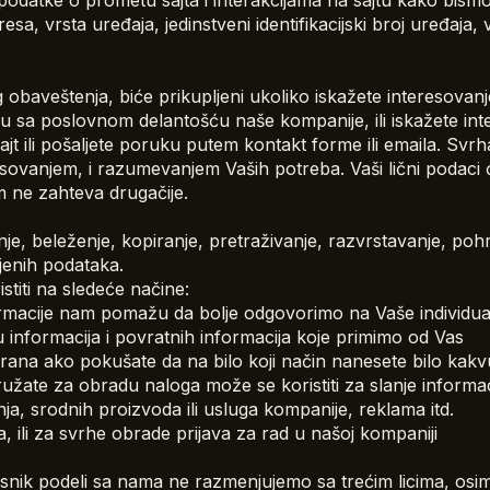
atke o prometu sajta i interakcijama na sajtu kako bismo u
esa, vrsta uređaja, jedinstveni identifikacijski broj uređaja, 
og obaveštenja, biće prikupljeni ukoliko iskažete interesovan
u sa poslovnom delantošću naše kompanije, ili iskažete in
jt ili pošaljete poruku putem kontakt forme ili emaila. Svrh
sovanjem, i razumevanjem Vaših potreba. Vaši lični podaci ć
 ne zahteva drugačije.
je, beleženje, kopiranje, pretraživanje, razvrstavanje, pohr
jenih podataka.
titi na sledeće načine:
ormacije nam pomažu da bolje odgovorimo na Vaše individua
informacija i povratnih informacija koje primimo od Vas
kirana ako pokušate da na bilo koji način nanesete bilo kakv
ružate za obradu naloga može se koristiti za slanje informac
a, srodnih proizvoda ili usluga kompanije, reklama itd.
 ili za svrhe obrade prijava za rad u našoj kompaniji
orisnik podeli sa nama ne razmenjujemo sa trećim licima, os