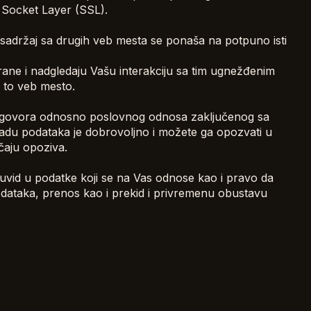
e Socket Layer (SSL).
 sadržaj sa drugih veb mesta se ponaša na potpuno isti
ane i nadgledaju Vašu interakciju sa tim ugnežđenim
a to veb mesto.
e ugovora odnosno poslovnog odnosa zaključenog sa
radu podataka je dobrovoljno i možete ga opozvati u
čaju opoziva.
vid u podatke koji se na Vas odnose kao i pravo da
odataka, prenos kao i prekid i privremenu obustavu