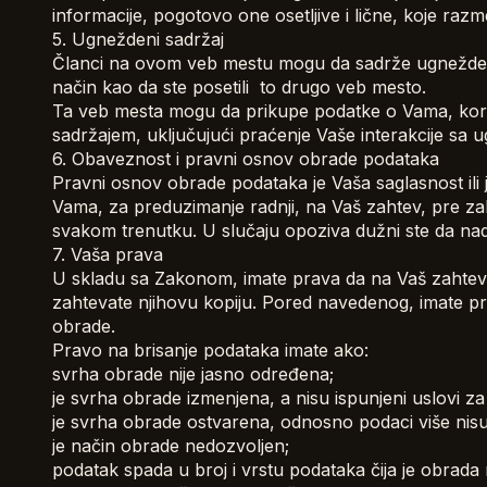
informacije, pogotovo one osetljive i lične, koje ra
5. Ugneždeni sadržaj
Članci na ovom veb mestu mogu da sadrže ugneždeni s
način kao da ste posetili to drugo veb mesto.
Ta veb mesta mogu da prikupe podatke o Vama, koris
sadržajem, uključujući praćenje Vaše interakcije sa u
6. Obaveznost i pravni osnov obrade podataka
Pravni osnov obrade podataka je Vaša saglasnost il
Vama, za preduzimanje radnji, na Vaš zahtev, pre za
svakom trenutku. U slučaju opoziva dužni ste da nad
7. Vaša prava
U skladu sa Zakonom, imate prava da na Vaš zahtev
zahtevate njihovu kopiju. Pored navedenog, imate pr
obrade.
Pravo na brisanje podataka imate ako:
svrha obrade nije jasno određena;
je svrha obrade izmenjena, a nisu ispunjeni uslovi z
je svrha obrade ostvarena, odnosno podaci više nisu
je način obrade nedozvoljen;
podatak spada u broj i vrstu podataka čija je obrada