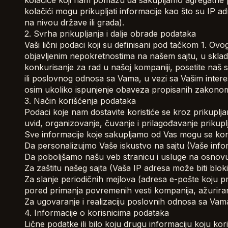
kolačiće koji nam pomažu da sakupljamo agregatne pod
kolačići mogu prikupljati informacije kao što su IP adr
na nivou države ili grada).
2. Svrha prikupljanja i dalje obrade podataka
Vaši lični podaci koji su definisani pod tačkom 1. Ov
objavljenim nepokretnostima na našem sajtu, u sklad
konkurisanje za rad u našoj kompaniji, posetite naš sa
ili poslovnog odnosa sa Vama, u vezi sa Vašim intere
osim ukoliko ispunjenje obaveza propisanih zakonom
3. Način korišćenja podataka
Podaci koje nam dostavite koristiće se kroz prikupljan
uvid, organizovanje, čuvanje i prilagođavanje prikupl
Sve informacije koje sakupljamo od Vas mogu se koris
Da personalizujmo Vaše iskustvo na sajtu (Vaše inf
Da poboljšamo našu veb stranicu i usluge na osnovu 
Za zaštitu našeg sajta (Vaša IP adresa može biti blo
Za slanje periodičnih mejlova (adresa e-pošte koju p
pored primanja povremenih vesti kompanija, ažuriranj
Za ugovaranje i realizaciju poslovnih odnosa sa Vama,
4. Informacije o korisnicima podataka
Lične podatke ili bilo koju drugu informaciju koju k