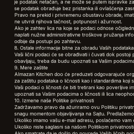
je podatak netačan, a ne može se putem ispravke za
se podatak obrađuje bez pristanka ili ovlašćenja z
Pravo na prekid i privremenu obustavu obrade, imate
ne utvrdi njihova tačnost, potpunost i ažurnost.
Ako je zahtev lica na koje se podaci odnose očigled
naplati nužne administrativne troškove pružanja in
odbije da postupi po zahtevu.
8. Ostale informacije bitne za obradu Vaših podataka
Vaši lični podaci će se obrađivati i čuvati dok postoji
obavljaju, treba da budu upoznati sa Vašim podacima 
9. Mere zaštite
Almazan Kitchen doo će preduzeti odgovarajuće orga
za zaštitu podataka o ličnosti kao i standardima koji
Vaši podaci o ličnosti će biti tretirani kao poverljiv
upoznati sa Vašim podacima o ličnosti ili lica neop
10. Izmene naše Politike privatnosti
Zadržavamo pravo da ažuriramo ovu Politiku privatno
snagu momentom objavljivanja na Sajtu. Predlažemo V
Ukoliko imamo vašu e-mail adresu, poslaćemo vam 
Ukoliko niste saglasni sa našom Politikom privatnost
Ako smatrate da je došlo do povrede Vaših ličnih poda