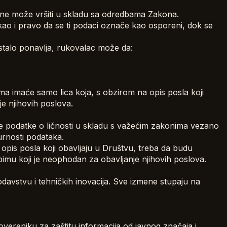
 ne može vršiti u skladu sa odredbama Zakona.
kao i pravo da se ti podaci označe kao osporeni, dok se
stalo ponavlja, rukovalac može da:
njima imaće samo lica koja, s obzirom na opis posla koji
e njihovih poslova.
še podatke o ličnosti u skladu s važećim zakonima vezano
urnosti podataka.
a opis posla koji obavljaju u Društvu, treba da budu
imu koji je neophodan za obavljanje njihovih poslova.
avstvu i tehničkih inovacija. Sve izmene stupaju na
overeniku za zaštitu informacija od javnog značaja i