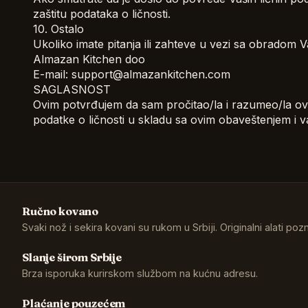
zaštitu podataka o ličnosti.
10. Ostalo
Ukoliko imate pitanja ili zahteve u vezi sa obradom V
Almazan Kitchen doo
E-mail: support@almazankitchen.com
SAGLASNOST
Ovim potvrđujem da sam pročitao/la i razumeo/la ov
podatke o ličnosti u skladu sa ovim obaveštenjem i 
Ručno kovano
Svaki nož i sekira kovani su rukom u Srbiji. Originalni alati poz
Slanje širom Srbije
Brza isporuka kurirskom službom na kućnu adresu.
Plaćanje pouzećem