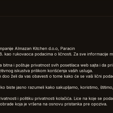
ompanije Almazan Kitchen d.o.o, Paracin
48. kao rukovaoca podacima o ličnosti. Za sve informacije m
 bitna i poštuje privatnost svih posetilaca web sajta i da 
tivnog iskustva prilikom korišćenja vaših usluga.
doo želi da vas obavesti o tome kako će se vaši lični podaci
kako biste jasno razumeli kako sakupljamo, koristimo, štitimo
rivatnosti i politiku privatnosti kolačića. Lice na koje se
 obrade koja je vršena na osnovu pristanka pre opoziva.