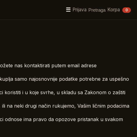
☰
Prijava
Korpa
Pretraga
0
ožete nas kontaktirati putem email adrese
prikuplja samo najosnovnije podatke potrebne za uspešno
 koristiti i u koje svrhe, u skladu sa Zakonom o zaštiti
, ili na neki drugi način rukujemo, Vašim ličnim podacima
 podaci odnose ima pravo da opozove pristanak u svakom