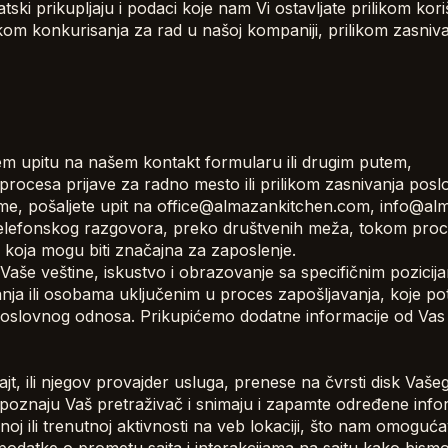
ki prikupljaju i podaci koje nam Vi ostavljate prilikom kori
ikom konkurisanja za rad u našoj kompaniji, prilikom zasn
šem upitu na našem kontakt formularu ili drugim putem,
 procesa prijave za radno mesto ili prilikom zasnivanja po
me, pošaljete upit na office@almazankitchen.com, info@alm
m telefonskog razgovora, preko društvenih meža, tokom pro
 koja mogu biti značajna za zaposlenje.
 Vaše veštine, iskustvo i obrazovanje sa specifičnim pozici
anja ili osobama uključenim u proces zapošljavanja, koje p
g poslovnog odnosa. Prikupićemo dodatne informacije od Va
e sajt, ili njegov provajder usluga, prenese na čvrsti disk V
epoznaju Vaš pretraživač i snimaju i zapamte određene inf
ili trenutnoj aktivnosti na veb lokaciji, što nam omoguća