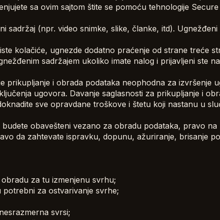
zmenjujete sa ovim sajtom štite se pomoću tehnologije Secur
adržaj (npr. video snimke, slike, članke, itd). Ugnežđeni
te kolačiće, ugnezde dodatno praćenje od strane treće str
gnežđenim sadržajem ukoliko imate nalog i prijavljeni ste n
i je prikupljanje i obrada podataka neophodna za izvršenj
ključenja ugovora. Davanje saglasnosti za prikupljanje i ob
oknadite sve opravdane troškove i štetu koji nastanu u slu
 budete obavešteni vezano za obradu podataka, pravo na u
avo da zahtevate ispravku, dopunu, ažuriranje, brisanje p
a obradu za tu izmenjenu svrhu;
 potrebni za ostvarivanje svrhe;
 nesrazmerna svrsi;